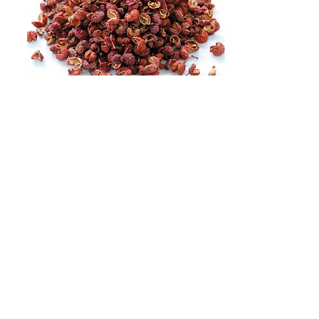
花椒 Sichuan Pepper