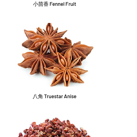
小茴香 Fennel Fruit
八角 Truestar Anise