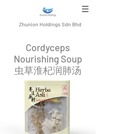
Zhunion Holdings Sdn Bhd
Cordyceps
Nourishing Soup
虫草淮杞润肺汤